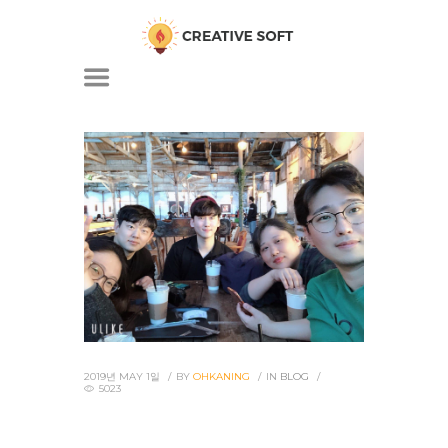
2019년 MAY 1일
BY
OHKANING
IN
BLOG
5023