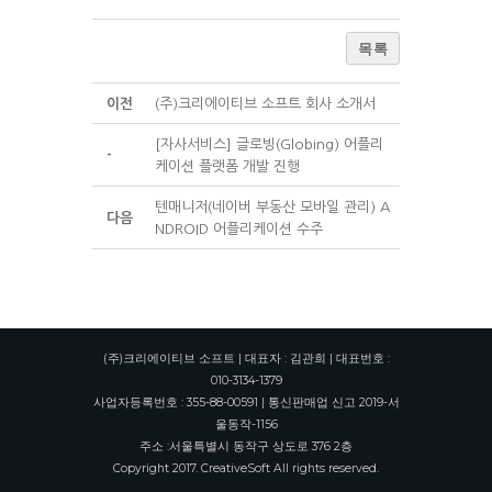
목록
이전
(주)크리에이티브 소프트 회사 소개서
[자사서비스] 글로빙(Globing) 어플리
-
케이션 플랫폼 개발 진행
텐매니저(네이버 부동산 모바일 관리) A
다음
NDROID 어플리케이션 수주
(주)크리에이티브 소프트 | 대표자 : 김관희 | 대표번호 :
010-3134-1379
사업자등록번호 : 355-88-00591 | 통신판매업 신고 2019-서
울동작-1156
주소 :서울특별시 동작구 상도로 376 2층
Copyright 2017. CreativeSoft All rights reserved.