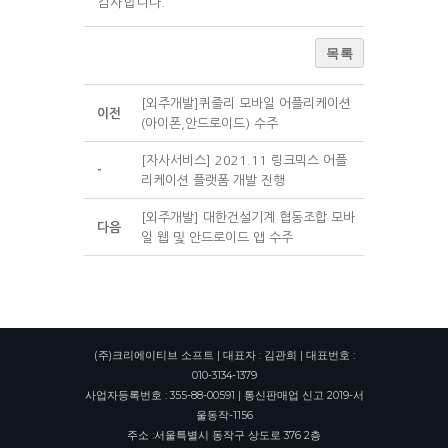
감사합니다.
목록
[외주개발]퀴즐리 모바일 어플리케이션
이전
(아이폰,안드로이드) 수주
[자사서비스] 2021.11 링크믹스 어플
-
리케이션 플랫폼 개발 진행
[외주개발] 대한건설기계 협동조합 모바
다음
일 웹 및 안드로이드 앱 수주
(주)크리에이티브 소프트 | 대표자 : 김관희 | 대표번호 :
010-3134-1379
사업자등록번호 : 355-88-00591 | 통신판매업 신고 2019-서
울동작-1156
주소 :서울특별시 동작구 상도로 376 2층