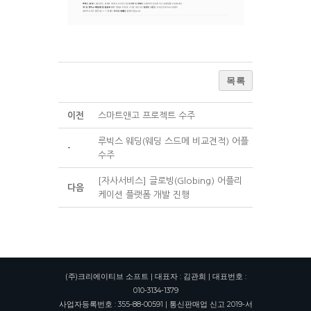
목록
이전
스마트앤고 프로젝트 수주
루빅스 웨딩(웨딩 스드메 비교견적) 어플
-
수주
[자사서비스] 글로빙(Globing) 어플리
다음
케이션 플랫폼 개발 진행
(주)크리에이티브 소프트 | 대표자 : 김관희 | 대표번호 :
010-3134-1379
사업자등록번호 : 355-88-00591 | 통신판매업 신고 2019-서